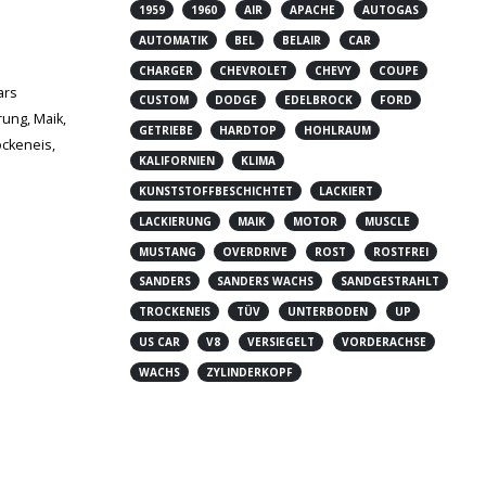
1959
1960
AIR
APACHE
AUTOGAS
AUTOMATIK
BEL
BELAIR
CAR
CHARGER
CHEVROLET
CHEVY
COUPE
ars
CUSTOM
DODGE
EDELBROCK
FORD
rung
,
Maik
,
GETRIEBE
HARDTOP
HOHLRAUM
ockeneis
,
KALIFORNIEN
KLIMA
KUNSTSTOFFBESCHICHTET
LACKIERT
LACKIERUNG
MAIK
MOTOR
MUSCLE
MUSTANG
OVERDRIVE
ROST
ROSTFREI
SANDERS
SANDERS WACHS
SANDGESTRAHLT
TROCKENEIS
TÜV
UNTERBODEN
UP
US CAR
V8
VERSIEGELT
VORDERACHSE
WACHS
ZYLINDERKOPF