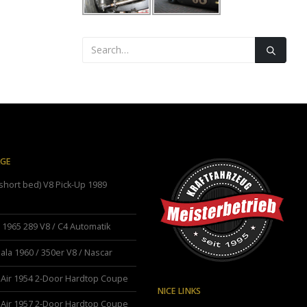
ÄGE
hort bed) V8 Pick-Up 1989
1965 289 V8 / C4 Automatik
ala 1960 / 350er V8 / Nascar
 Air 1954 2-Door Hardtop Coupe
NICE LINKS
 Air 1957 2-Door Hardtop Coupe