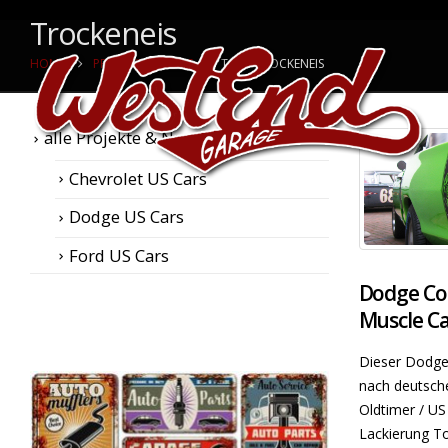
Trockeneis
HOME
PROJEKTE & NEWS
TAG -
TROCKENEIS
alle Projekte & News
Chevrolet US Cars
Dodge US Cars
Ford US Cars
Dodge Co
Muscle Ca
Dieser Dodge 
nach deutsche
Oldtimer / US
Lackierung T