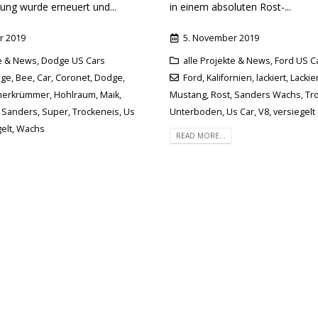
ung wurde erneuert und...
in einem absoluten Rost-...
r 2019
5. November 2019
te & News
,
Dodge US Cars
alle Projekte & News
,
Ford US C
age
,
Bee
,
Car
,
Coronet
,
Dodge
,
Ford
,
Kalifornien
,
lackiert
,
Lackie
herkrümmer
,
Hohlraum
,
Maik
,
Mustang
,
Rost
,
Sanders Wachs
,
Tr
,
Sanders
,
Super
,
Trockeneis
,
Us
Unterboden
,
Us Car
,
V8
,
versiegelt
elt
,
Wachs
READ MORE...