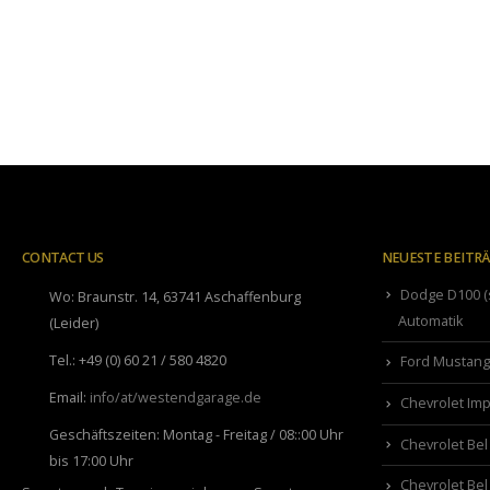
CONTACT US
NEUESTE BEITR
Dodge D100 (s
Wo:
Braunstr. 14, 63741 Aschaffenburg
Automatik
(Leider)
Tel.:
+49 (0) 60 21 / 580 4820
Ford Mustang 
Email:
info/at/westendgarage.de
Chevrolet Imp
Geschäftszeiten:
Montag - Freitag / 08::00 Uhr
Chevrolet Bel
bis 17:00 Uhr
Chevrolet Bel