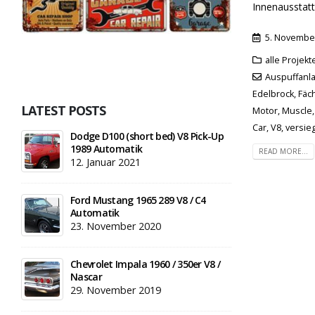
Innenausstatt
5. Novembe
alle Projek
Auspuffanl
Edelbrock
,
Fäc
LATEST POSTS
Motor
,
Muscle
Car
,
V8
,
versieg
Dodge D100 (short bed) V8 Pick-Up
1989 Automatik
READ MORE...
12. Januar 2021
Ford Mustang 1965 289 V8 / C4
Automatik
23. November 2020
Chevrolet Impala 1960 / 350er V8 /
Nascar
29. November 2019