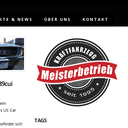
KTE & NEWS
ÜBER UNS
KONTAKT
89cui
inem
s US Car
TAGS
befindet sich