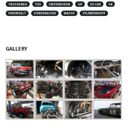
TROCKENEIS
TÜV
UNTERBODEN
UP
US CAR
V8
VERSIEGELT
VORDERACHSE
WACHS
ZYLINDERKOPF
GALLERY