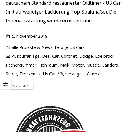
deutschem Standard restaurierter Oldtimer / US Car
(mit aufwendiger Lackierung Top-Spaltmaße). Die
Innenausstattung wurde erneuert und...
5. November 2019
alle Projekte & News
,
Dodge US Cars
Auspuffanlage
,
Bee
,
Car
,
Coronet
,
Dodge
,
Edelbrock
,
Fächerkrümmer
,
Hohlraum
,
Maik
,
Motor
,
Muscle
,
Sanders
,
Super
,
Trockeneis
,
Us Car
,
V8
,
versiegelt
,
Wachs
READ MORE...