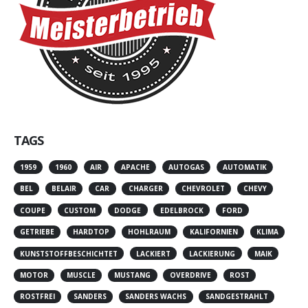
TAGS
1959
1960
AIR
APACHE
AUTOGAS
AUTOMATIK
BEL
BELAIR
CAR
CHARGER
CHEVROLET
CHEVY
COUPE
CUSTOM
DODGE
EDELBROCK
FORD
GETRIEBE
HARDTOP
HOHLRAUM
KALIFORNIEN
KLIMA
KUNSTSTOFFBESCHICHTET
LACKIERT
LACKIERUNG
MAIK
MOTOR
MUSCLE
MUSTANG
OVERDRIVE
ROST
ROSTFREI
SANDERS
SANDERS WACHS
SANDGESTRAHLT