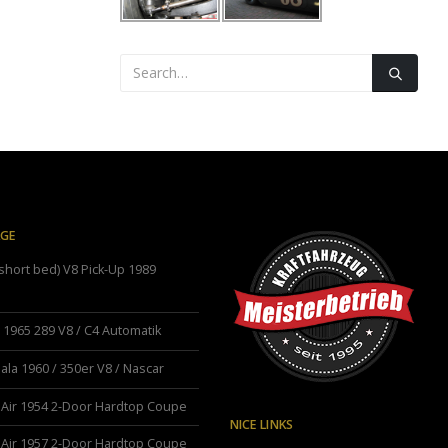
ÄGE
hort bed) V8 Pick-Up 1989
1965 289 V8 / C4 Automatik
ala 1960 / 350er V8 / Nascar
 Air 1954 2-Door Hardtop Coupe
NICE LINKS
 Air 1957 2-Door Hardtop Coupe