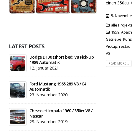
einen 350cui V
5. Novembe
alle Projek
1959
,
Apac
Getriebe
,
Kuns
LATEST POSTS
Pickup
,
restaur
V8
Dodge D100 (short bed) V8 Pick-Up
1989 Automatik
READ MORE...
12. Januar 2021
Ford Mustang 1965 289 V8 / C4
Automatik
23. November 2020
Chevrolet Impala 1960 / 350er V8 /
Nascar
29. November 2019