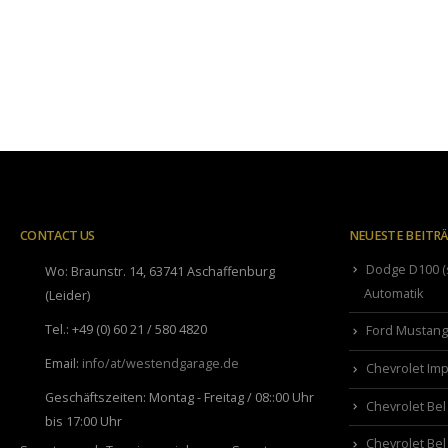
CONTACT US
NEUESTE BEITR
Dodge D100 (s
Wo:
Braunstr. 14, 63741 Aschaffenburg
Automatik
(Leider)
Tel.:
+49 (0) 60 21 / 580 4820
Ford Mustang 
Email:
info/at/westendgarage.de
Chevrolet Imp
Geschäftszeiten:
Montag - Freitag / 08::00 Uhr
Chevrolet Bel
bis 17:00 Uhr
Chevrolet Bel