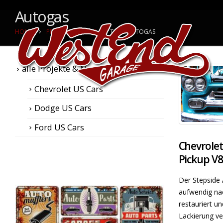
Autogas
HOME
PROJEKTE & NEWS
TAG -
AUTOGAS
alle Projekte & News
Chevrolet US Cars
Dodge US Cars
Ford US Cars
Chevrolet
Pickup V
Der Stepside
aufwendig na
restauriert un
Lackierung ve