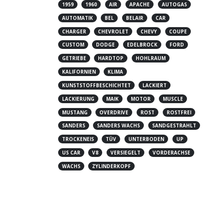
1959
1960
AIR
APACHE
AUTOGAS
AUTOMATIK
BEL
BELAIR
CAR
CHARGER
CHEVROLET
CHEVY
COUPE
CUSTOM
DODGE
EDELBROCK
FORD
GETRIEBE
HARDTOP
HOHLRAUM
KALIFORNIEN
KLIMA
KUNSTSTOFFBESCHICHTET
LACKIERT
LACKIERUNG
MAIK
MOTOR
MUSCLE
MUSTANG
OVERDRIVE
ROST
ROSTFREI
SANDERS
SANDERS WACHS
SANDGESTRAHLT
TROCKENEIS
TÜV
UNTERBODEN
UP
US CAR
V8
VERSIEGELT
VORDERACHSE
WACHS
ZYLINDERKOPF