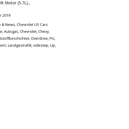
8 Motor (5.7L)...
r 2019
te & News
,
Chevrolet US Cars
he
,
Autogas
,
Chevrolet
,
Chevy
,
tstoffbeschichtet
,
Overdrive
,
Pic
,
iert
,
sandgestrahlt
,
sidestep
,
Up
,