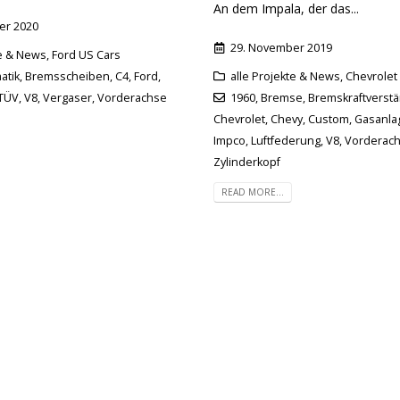
An dem Impala, der das...
er 2020
29. November 2019
te & News
,
Ford US Cars
atik
,
Bremsscheiben
,
C4
,
Ford
,
alle Projekte & News
,
Chevrolet
TÜV
,
V8
,
Vergaser
,
Vorderachse
1960
,
Bremse
,
Bremskraftverstä
Chevrolet
,
Chevy
,
Custom
,
Gasanla
Impco
,
Luftfederung
,
V8
,
Vorderac
Zylinderkopf
READ MORE...