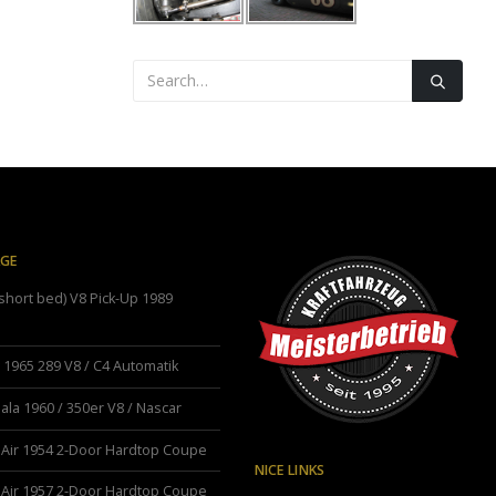
ÄGE
hort bed) V8 Pick-Up 1989
1965 289 V8 / C4 Automatik
ala 1960 / 350er V8 / Nascar
 Air 1954 2-Door Hardtop Coupe
NICE LINKS
 Air 1957 2-Door Hardtop Coupe