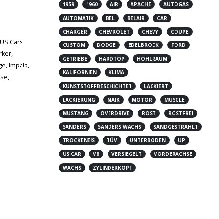
1959
1960
AIR
APACHE
AUTOGAS
AUTOMATIK
BEL
BELAIR
CAR
CHARGER
CHEVROLET
CHEVY
COUPE
 US Cars
CUSTOM
DODGE
EDELBROCK
FORD
rker
,
GETRIEBE
HARDTOP
HOHLRAUM
ge
,
Impala
,
KALIFORNIEN
KLIMA
hse
,
KUNSTSTOFFBESCHICHTET
LACKIERT
LACKIERUNG
MAIK
MOTOR
MUSCLE
MUSTANG
OVERDRIVE
ROST
ROSTFREI
SANDERS
SANDERS WACHS
SANDGESTRAHLT
TROCKENEIS
TÜV
UNTERBODEN
UP
US CAR
V8
VERSIEGELT
VORDERACHSE
WACHS
ZYLINDERKOPF