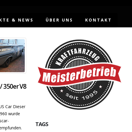
KTE & NEWS
ÜBER UNS
KONTAKT
/ 350er V8
US Car Dieser
1960 wurde
scar-
TAGS
hempfunden.