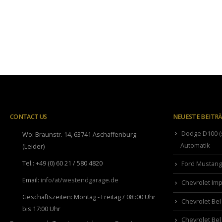
CONTACT US
NEUESTE BEITR
Dodge D100 (s
Wo:
Braunstr. 14, 63741 Aschaffenburg
Automatik
(Leider)
Tel.:
+49 (0) 60 21 / 580 4820
Ford Mustang 
Email:
info/at/westendgarage.de
Chevrolet Imp
Geschäftszeiten:
Montag - Freitag / 08::00 Uhr
Chevrolet Bel
bis 17:00 Uhr
Chevrolet Bel