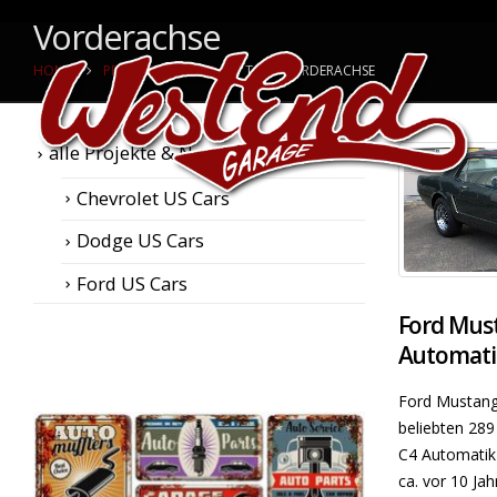
Vorderachse
HOME
PROJEKTE & NEWS
TAG -
VORDERACHSE
alle Projekte & News
Chevrolet US Cars
Dodge US Cars
Ford US Cars
Ford Must
Automati
Ford Mustang
beliebten 28
C4 Automatik
ca. vor 10 Jahr