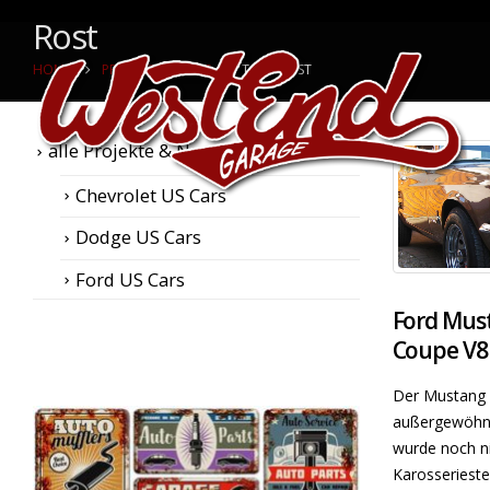
Rost
HOME
PROJEKTE & NEWS
TAG -
ROST
alle Projekte & News
Chevrolet US Cars
Dodge US Cars
Ford US Cars
Ford Must
Coupe V8
Der Mustang b
außergewöhnl
wurde noch ni
Karosseriestel