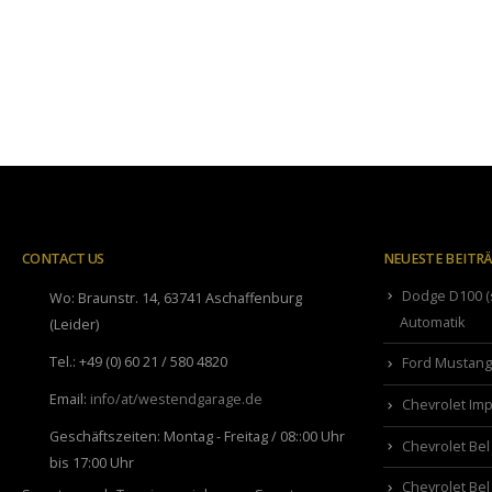
CONTACT US
NEUESTE BEITR
Dodge D100 (s
Wo:
Braunstr. 14, 63741 Aschaffenburg
Automatik
(Leider)
Tel.:
+49 (0) 60 21 / 580 4820
Ford Mustang 
Email:
info/at/westendgarage.de
Chevrolet Imp
Geschäftszeiten:
Montag - Freitag / 08::00 Uhr
Chevrolet Bel
bis 17:00 Uhr
Chevrolet Bel