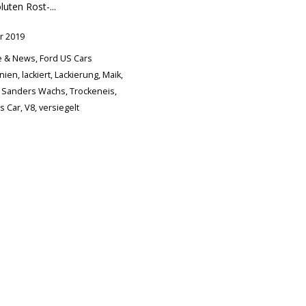
uten Rost-...
r 2019
te & News
,
Ford US Cars
rnien
,
lackiert
,
Lackierung
,
Maik
,
,
Sanders Wachs
,
Trockeneis
,
s Car
,
V8
,
versiegelt