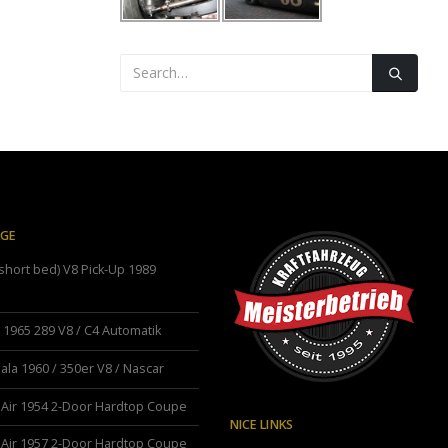
ÄGE
hort bed) V8 Pick-Up 1989
1965 289 V8 / C4 Automatik
ala 1960 / 350er V8 / Nascar
 Air 1954 2-Door Hardtop Coupe
NICE LINKS
 Air 1957 2-Door Hardtop Coupe