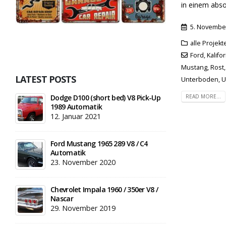
in einem absol
5. Novembe
alle Projek
Ford
,
Kalifo
Mustang
,
Rost
LATEST POSTS
Unterboden
,
U
READ MORE...
Dodge D100 (short bed) V8 Pick-Up
1989 Automatik
12. Januar 2021
Ford Mustang 1965 289 V8 / C4
Automatik
23. November 2020
Chevrolet Impala 1960 / 350er V8 /
Nascar
29. November 2019