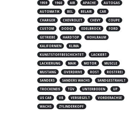
1959
1960
AIR
APACHE
AUTOGAS
AUTOMATIK
BEL
BELAIR
CAR
CHARGER
CHEVROLET
CHEVY
COUPE
CUSTOM
DODGE
EDELBROCK
FORD
GETRIEBE
HARDTOP
HOHLRAUM
KALIFORNIEN
KLIMA
KUNSTSTOFFBESCHICHTET
LACKIERT
LACKIERUNG
MAIK
MOTOR
MUSCLE
MUSTANG
OVERDRIVE
ROST
ROSTFREI
SANDERS
SANDERS WACHS
SANDGESTRAHLT
TROCKENEIS
TÜV
UNTERBODEN
UP
US CAR
V8
VERSIEGELT
VORDERACHSE
WACHS
ZYLINDERKOPF