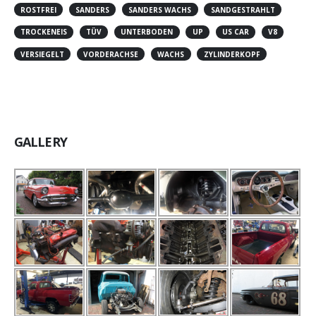
ROSTFREI
SANDERS
SANDERS WACHS
SANDGESTRAHLT
TROCKENEIS
TÜV
UNTERBODEN
UP
US CAR
V8
VERSIEGELT
VORDERACHSE
WACHS
ZYLINDERKOPF
GALLERY