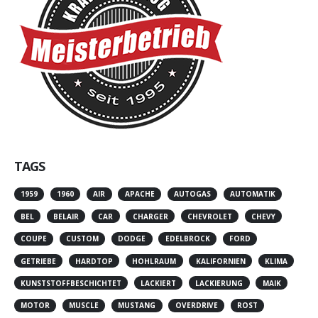
TAGS
1959
1960
AIR
APACHE
AUTOGAS
AUTOMATIK
BEL
BELAIR
CAR
CHARGER
CHEVROLET
CHEVY
COUPE
CUSTOM
DODGE
EDELBROCK
FORD
GETRIEBE
HARDTOP
HOHLRAUM
KALIFORNIEN
KLIMA
KUNSTSTOFFBESCHICHTET
LACKIERT
LACKIERUNG
MAIK
MOTOR
MUSCLE
MUSTANG
OVERDRIVE
ROST