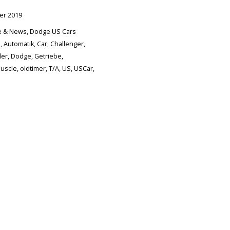
er 2019
te & News
,
Dodge US Cars
i
,
Automatik
,
Car
,
Challenger
,
ler
,
Dodge
,
Getriebe
,
uscle
,
oldtimer
,
T/A
,
US
,
USCar
,