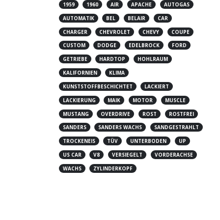
1959
1960
AIR
APACHE
AUTOGAS
AUTOMATIK
BEL
BELAIR
CAR
CHARGER
CHEVROLET
CHEVY
COUPE
CUSTOM
DODGE
EDELBROCK
FORD
GETRIEBE
HARDTOP
HOHLRAUM
KALIFORNIEN
KLIMA
KUNSTSTOFFBESCHICHTET
LACKIERT
LACKIERUNG
MAIK
MOTOR
MUSCLE
MUSTANG
OVERDRIVE
ROST
ROSTFREI
SANDERS
SANDERS WACHS
SANDGESTRAHLT
TROCKENEIS
TÜV
UNTERBODEN
UP
US CAR
V8
VERSIEGELT
VORDERACHSE
WACHS
ZYLINDERKOPF