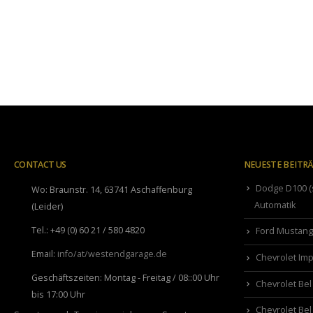
CONTACT US
NEUESTE BEITR
Dodge D100 (s
Wo:
Braunstr. 14, 63741 Aschaffenburg
Automatik
(Leider)
Tel.:
+49 (0) 60 21 / 580 4820
Ford Mustang 
Email:
info/at/westendgarage.de
Chevrolet Imp
Geschäftszeiten:
Montag - Freitag / 08::00 Uhr
Chevrolet Bel
bis 17:00 Uhr
Chevrolet Bel