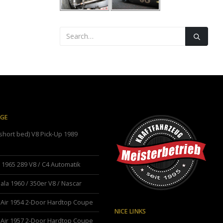
ÄGE
hort bed) V8 Pick-Up 1989
1965 289 V8 / C4 Automatik
ala 1960 / 350er V8 / Nascar
 Air 1954 2-Door Hardtop Coupe
NICE LINKS
 Air 1957 2-Door Hardtop Coupe