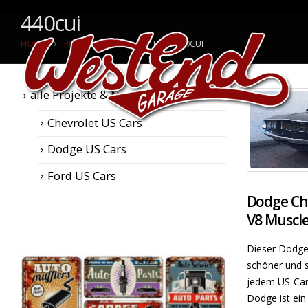
440cui
HOME
PROJEKTE & NEWS
TAG -
440CUI
alle Projekte & News
Chevrolet US Cars
Dodge US Cars
Ford US Cars
Dodge Cha
V8 Muscle
Dieser Dodge C
schöner und s
jedem US-Car 
Dodge ist ein 